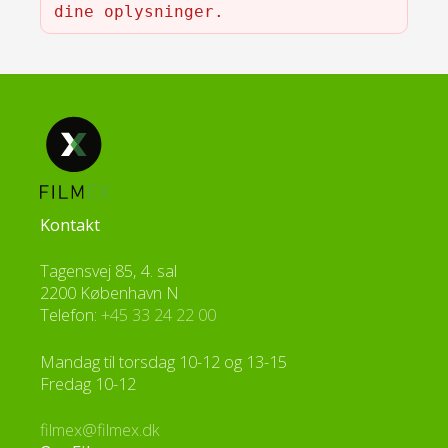
dine oplysninger.
Du opretter din profil med dit MitID, så
dine kontrakter og oplysninger er godt
beskyttet. Se mere om MitID hos
Digitaliseringsstyrelsen.
Har du problemer med at logge ind?
Få hjælp til at logge ind. Kontakt Filmex
Se status på MitID
Kontakt
Har du ikke MitID?
Tagensvej 85, 4. sal
2200 København N
Telefon:
+45 33 24 22 00
Mandag til torsdag 10-12 og 13-15
Fredag 10-12
filmex@filmex.dk