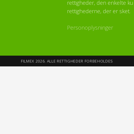
rettigheder, den enkelte ku
rettighederne, der er sket.
Personoplysninger
FILMEX 2026. ALLE RETTIGHEDER FORBEHOLDES
Sikkerhed på Internettet
Du opretter din profil med