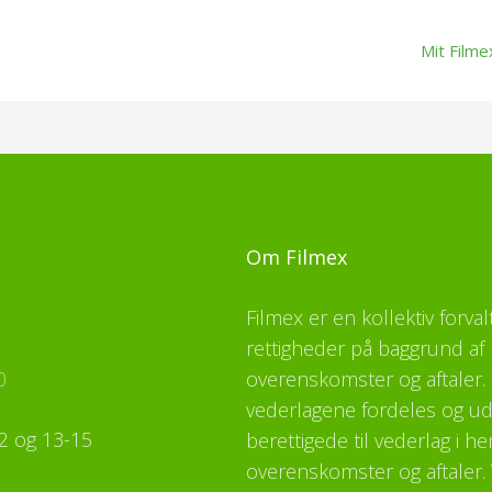
Mit Filme
Om Filmex
Filmex er en kollektiv forva
rettigheder på baggrund af 
0
overenskomster og aftaler. F
vederlagene fordeles og udb
2 og 13-15
berettigede til vederlag i h
overenskomster og aftaler. 