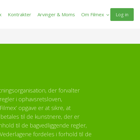
Log in
x
Kontrakter
Arvinger & Moms
Om Filmex
ltningsorganisation, der forvalter
regler i ophavsretsloven,
ilmex’ opgave er at sikre, at
etales til de kunstnere, der er
enhold til de bagvedliggende regler,
Vederlagene fordeles i forhold til de