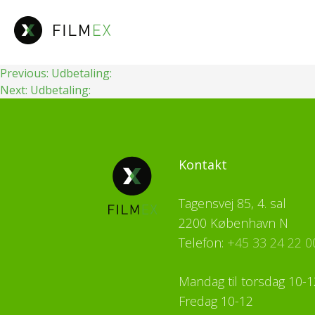
Fortsæt
til
indhold
Indlægsnavigation
Previous:
Udbetaling:
Next:
Udbetaling:
Kontakt
Tagensvej 85, 4. sal
2200 København N
Telefon:
+45 33 24 22 0
Mandag til torsdag 10-1
Fredag 10-12