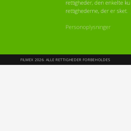
rettigheder, den enkelte ku
rettighederne, der er sket.
Personoplysninger
FILMEX 2026. ALLE RETTIGHEDER FORBEHOLDES
Sikkerhed på Internettet
Du opretter din profil med