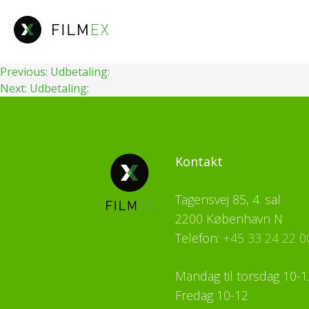
Fortsæt
til
indhold
Indlægsnavigation
Previous:
Udbetaling:
Next:
Udbetaling:
Kontakt
Tagensvej 85, 4. sal
2200 København N
Telefon:
+45 33 24 22 0
Mandag til torsdag 10-1
Fredag 10-12