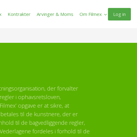
Log in
x
Kontrakter
Arvinger & Moms
Om Filmex
ltningsorganisation, der forvalter
regler i ophavsretsloven,
ilmex’ opgave er at sikre, at
etales til de kunstnere, der er
enhold til de bagvedliggende regler,
Vederlagene fordeles i forhold til de