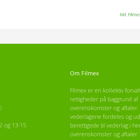
Mit Filme
Om Filmex
Filmex er en kollektiv forva
rettigheder på baggrund af 
0
overenskomster og aftaler. F
vederlagene fordeles og udb
2 og 13-15
berettigede til vederlag i h
overenskomster og aftaler. 