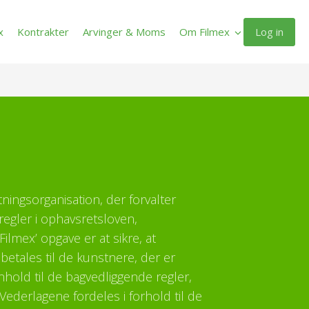
Log in
x
Kontrakter
Arvinger & Moms
Om Filmex
ltningsorganisation, der forvalter
regler i ophavsretsloven,
ilmex’ opgave er at sikre, at
etales til de kunstnere, der er
enhold til de bagvedliggende regler,
Vederlagene fordeles i forhold til de