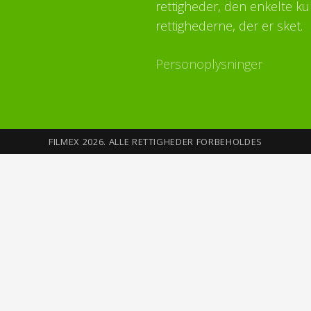
rettigheder, den enkelte ku
rettighederne, der er sket.
Personoplysninger
FILMEX 2026. ALLE RETTIGHEDER FORBEHOLDES
Sikkerhed på Internettet
Du opretter din profil med