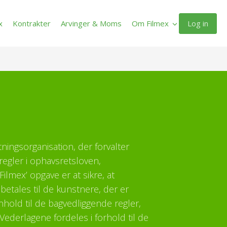
Log in
x
Kontrakter
Arvinger & Moms
Om Filmex
ltningsorganisation, der forvalter
regler i ophavsretsloven,
ilmex’ opgave er at sikre, at
etales til de kunstnere, der er
enhold til de bagvedliggende regler,
Vederlagene fordeles i forhold til de