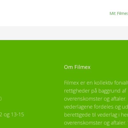
Mit Filme
Om Filmex
Filmex er en kollektiv forva
rettigheder på baggrund af 
0
overenskomster og aftaler. F
vederlagene fordeles og udb
2 og 13-15
berettigede til vederlag i h
overenskomster og aftaler. 