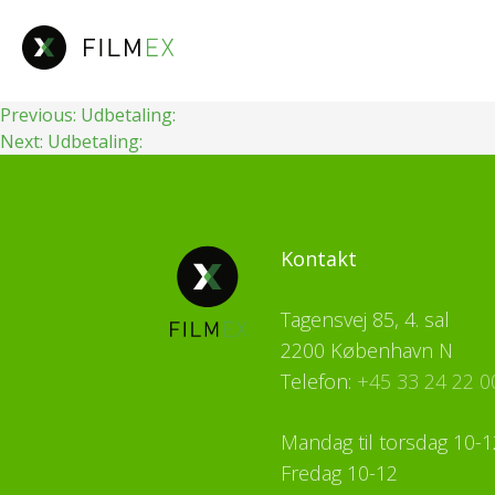
Fortsæt
til
indhold
Indlægsnavigation
Previous:
Udbetaling:
Next:
Udbetaling:
Kontakt
Tagensvej 85, 4. sal
2200 København N
Telefon:
+45 33 24 22 0
Mandag til torsdag 10-1
Fredag 10-12