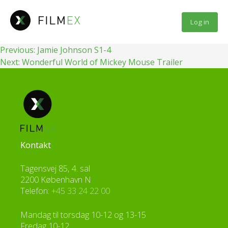
Fortsæt
til
Log in
indhold
Indlægsnavigation
Previous:
Jamie Johnson S1-4
Next:
Wonderful World of Mickey Mouse Trailer
Kontakt
Tagensvej 85, 4. sal
2200 København N
Telefon:
+45 33 24 22 00
Mandag til torsdag 10-12 og 13-15
Fredag 10-12