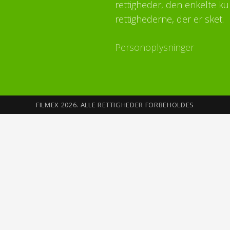
rettigheder, den enkelte ku
rettighederne, der er sket.
Personoplysninger
FILMEX 2026. ALLE RETTIGHEDER FORBEHOLDES
Sikkerhed på Internettet
Du opretter din profil med