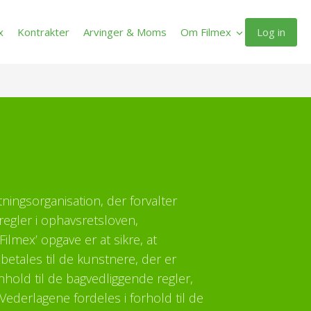
Log in
x
Kontrakter
Arvinger & Moms
Om Filmex
ltningsorganisation, der forvalter
regler i ophavsretsloven,
ilmex’ opgave er at sikre, at
etales til de kunstnere, der er
enhold til de bagvedliggende regler,
Vederlagene fordeles i forhold til de