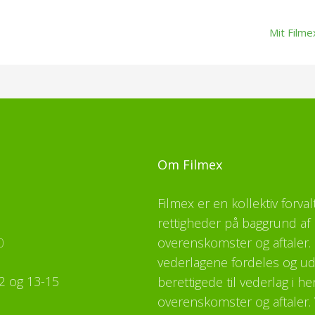
Mit Filme
Om Filmex
Filmex er en kollektiv forva
rettigheder på baggrund af 
0
overenskomster og aftaler. F
vederlagene fordeles og udb
2 og 13-15
berettigede til vederlag i h
overenskomster og aftaler. 