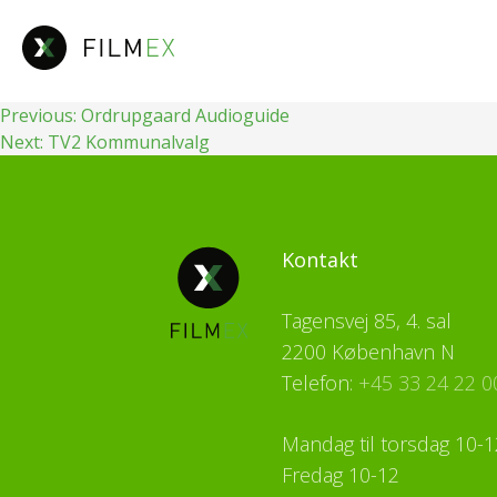
Fortsæt
til
indhold
Indlægsnavigation
Previous:
Ordrupgaard Audioguide
Next:
TV2 Kommunalvalg
Kontakt
Tagensvej 85, 4. sal
2200 København N
Telefon:
+45 33 24 22 0
Mandag til torsdag 10-1
Fredag 10-12