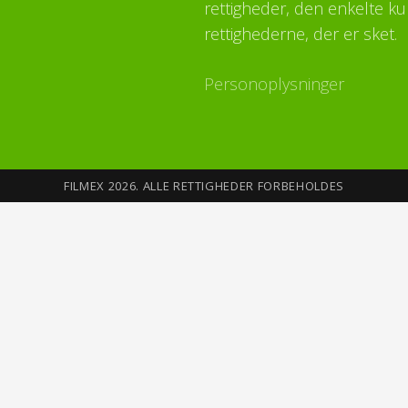
rettigheder, den enkelte ku
rettighederne, der er sket.
Personoplysninger
FILMEX 2026. ALLE RETTIGHEDER FORBEHOLDES
Sikkerhed på Internettet
Du opretter din profil med