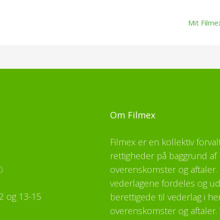
Mit Filme
Om Filmex
Filmex er en kollektiv forva
rettigheder på baggrund af 
0
overenskomster og aftaler. F
vederlagene fordeles og udb
2 og 13-15
berettigede til vederlag i h
overenskomster og aftaler. 