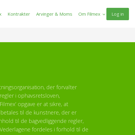
Log in
x
Kontrakter
Arvinger & Moms
Om Filmex
ltningsorganisation, der forvalter
regler i ophavsretsloven,
ilmex’ opgave er at sikre, at
etales til de kunstnere, der er
enhold til de bagvedliggende regler,
Vederlagene fordeles i forhold til de