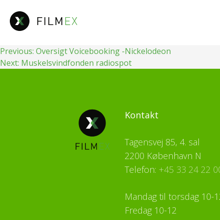
Fortsæt
til
indhold
Indlægsnavigation
Previous:
Oversigt Voicebooking -Nickelodeon
Next:
Muskelsvindfonden radiospot
Kontakt
Tagensvej 85, 4. sal
2200 København N
Telefon:
+45 33 24 22 0
Mandag til torsdag 10-1
Fredag 10-12