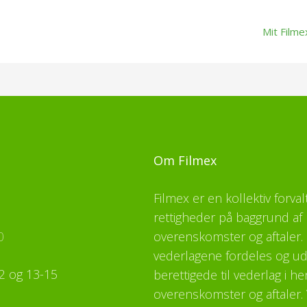
Mit Filme
Om Filmex
Filmex er en kollektiv forva
rettigheder på baggrund af 
0
overenskomster og aftaler. F
vederlagene fordeles og udb
2 og 13-15
berettigede til vederlag i h
overenskomster og aftaler. 