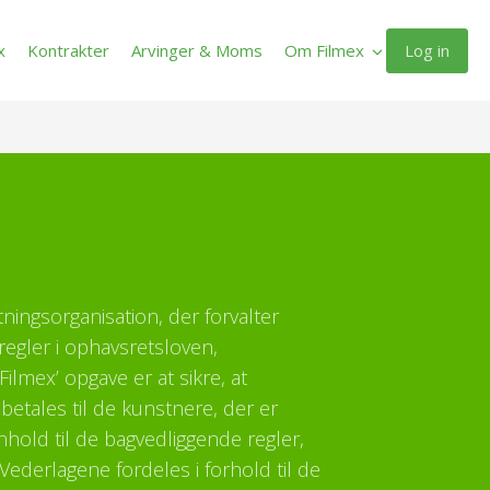
Log in
x
Kontrakter
Arvinger & Moms
Om Filmex
ltningsorganisation, der forvalter
regler i ophavsretsloven,
ilmex’ opgave er at sikre, at
etales til de kunstnere, der er
enhold til de bagvedliggende regler,
Vederlagene fordeles i forhold til de