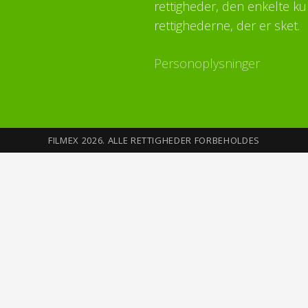
rettigheder, den enkelte ku
rettighederne, der er sket.
Personoplysninger
FILMEX 2026. ALLE RETTIGHEDER FORBEHOLDES
Sikkerhed på Internettet
Du opretter din profil med