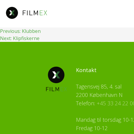
Fortsæt
til
indhold
Indlægsnavigation
Previous:
Klubben
Next:
Klipfiskerne
Kontakt
Tagensvej 85, 4. sal
2200 København N
Telefon:
+45 33 24 22 0
Mandag til torsdag 10-1
Fredag 10-12