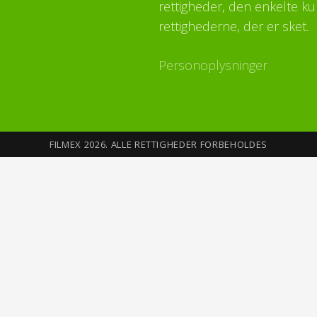
rettigheder, den enkelte ku
rettighederne, der er sket.
Personoplysninger
FILMEX 2026. ALLE RETTIGHEDER FORBEHOLDES
Sikkerhed på Internettet
Du opretter din profil med