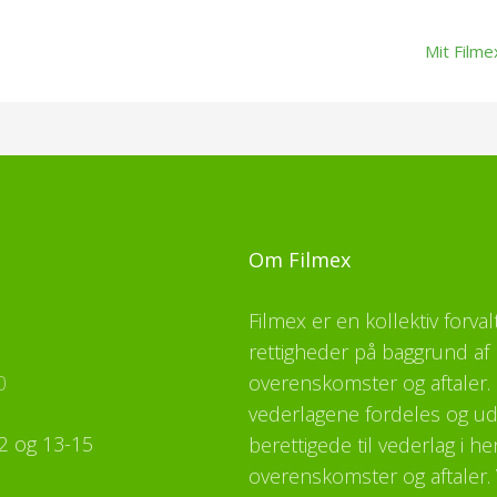
Mit Filme
Om Filmex
Filmex er en kollektiv forva
rettigheder på baggrund af 
0
overenskomster og aftaler. F
vederlagene fordeles og udb
2 og 13-15
berettigede til vederlag i h
overenskomster og aftaler. 