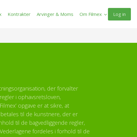
Log in
x
Kontrakter
Arvinger & Moms
Om Filmex
ltningsorganisation, der forvalter
regler i ophavsretsloven,
ilmex’ opgave er at sikre, at
etales til de kunstnere, der er
enhold til de bagvedliggende regler,
Vederlagene fordeles i forhold til de