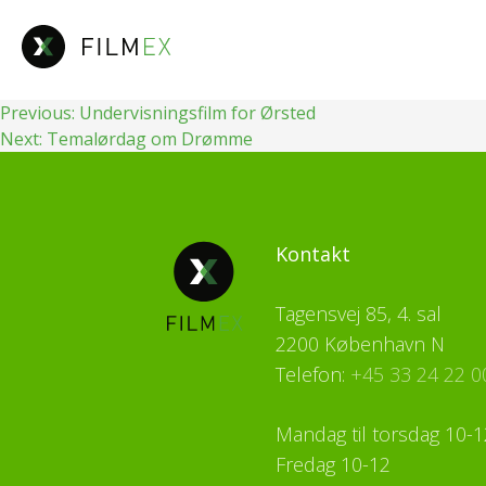
Fortsæt
til
indhold
Indlægsnavigation
Previous:
Undervisningsfilm for Ørsted
Next:
Temalørdag om Drømme
Kontakt
Tagensvej 85, 4. sal
2200 København N
Telefon:
+45 33 24 22 0
Mandag til torsdag 10-1
Fredag 10-12