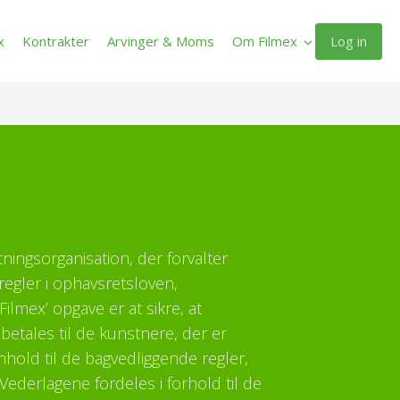
Log in
x
Kontrakter
Arvinger & Moms
Om Filmex
ltningsorganisation, der forvalter
regler i ophavsretsloven,
ilmex’ opgave er at sikre, at
etales til de kunstnere, der er
enhold til de bagvedliggende regler,
Vederlagene fordeles i forhold til de