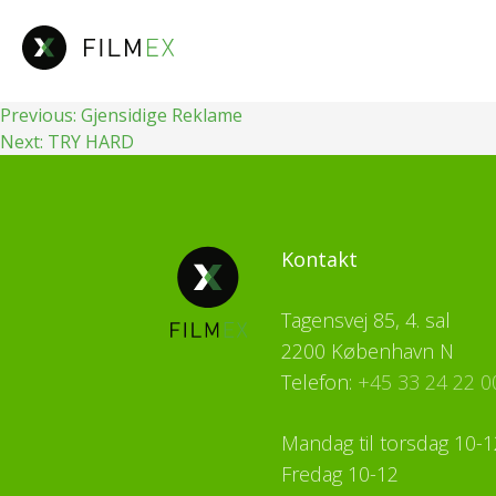
Fortsæt
til
indhold
Indlægsnavigation
Previous:
Gjensidige Reklame
Next:
TRY HARD
Kontakt
Tagensvej 85, 4. sal
2200 København N
Telefon:
+45 33 24 22 0
Mandag til torsdag 10-1
Fredag 10-12