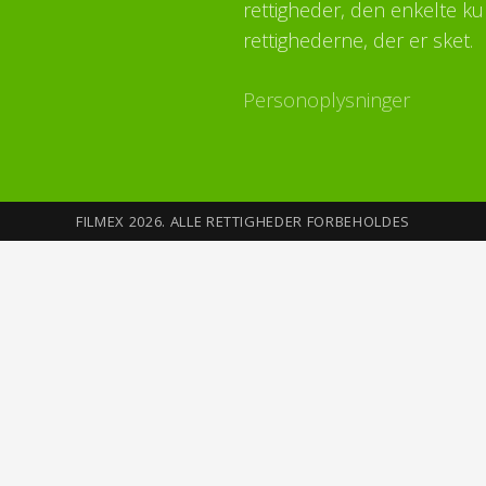
rettigheder, den enkelte ku
rettighederne, der er sket.
Personoplysninger
FILMEX 2026. ALLE RETTIGHEDER FORBEHOLDES
Sikkerhed på Internettet
Du opretter din profil med