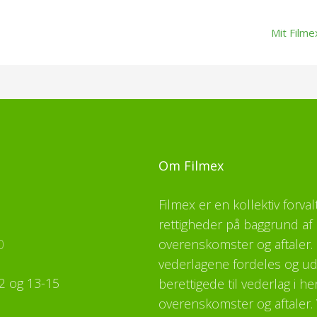
Mit Filme
Om Filmex
Filmex er en kollektiv forva
rettigheder på baggrund af 
0
overenskomster og aftaler. F
vederlagene fordeles og udb
2 og 13-15
berettigede til vederlag i h
overenskomster og aftaler. 