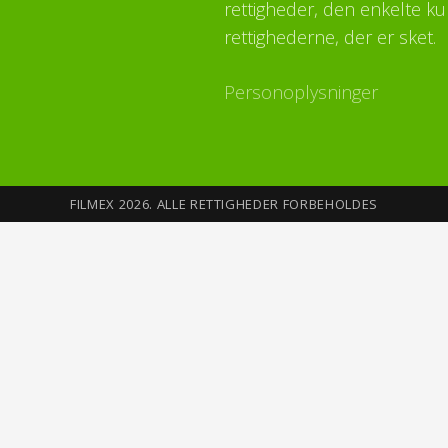
rettigheder, den enkelte ku
rettighederne, der er sket.
Personoplysninger
FILMEX 2026. ALLE RETTIGHEDER FORBEHOLDES
Sikkerhed på Internettet
Du opretter din profil med