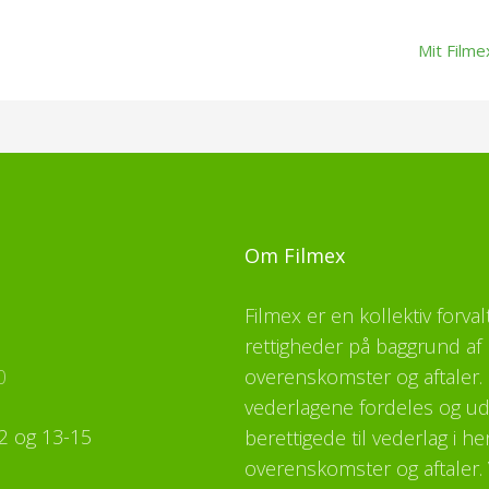
Mit Filme
Om Filmex
Filmex er en kollektiv forva
rettigheder på baggrund af 
0
overenskomster og aftaler. F
vederlagene fordeles og udb
2 og 13-15
berettigede til vederlag i h
overenskomster og aftaler. 