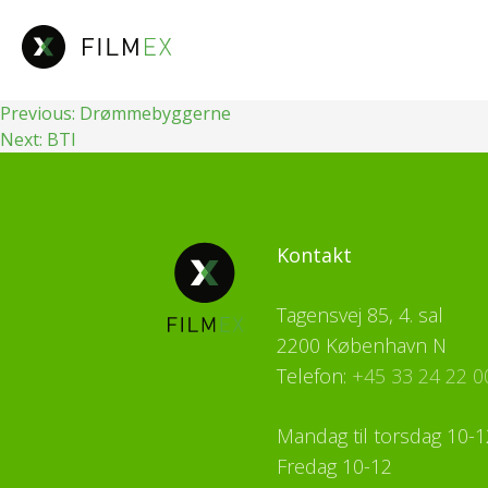
Fortsæt
til
indhold
Indlægsnavigation
Previous:
Drømmebyggerne
Next:
BTI
Kontakt
Tagensvej 85, 4. sal
2200 København N
Telefon:
+45 33 24 22 0
Mandag til torsdag 10-1
Fredag 10-12