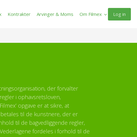
Log in
x
Kontrakter
Arvinger & Moms
Om Filmex
ltningsorganisation, der forvalter
regler i ophavsretsloven,
ilmex’ opgave er at sikre, at
etales til de kunstnere, der er
enhold til de bagvedliggende regler,
Vederlagene fordeles i forhold til de